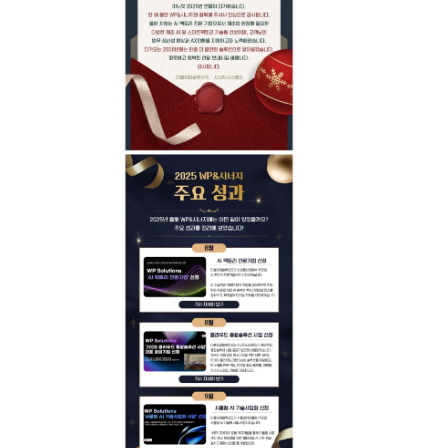
조선
건설
구축사례
고객지원
언론보도
사내소식
뉴스레터
다운로드
회사소개
CEO인사말
연혁
찾아오시는길
IR
공지사항