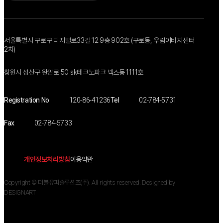
Family Site 01
Family Site 02
서울특별시 구로구 디지털로33길 12 9층 902호 (구로동, 우림이비지센터
2차)
창원시 성산구 완암로 50 sk테크노파크 넥스동 1111호
Registration No
120-86-41236
Tel
02-784-5731
Fax
02-784-5733
개인정보처리방침
이용약관
Copyright © 더블유피솔루션즈(주). All rights reserved.
Designed by
DESIGNART