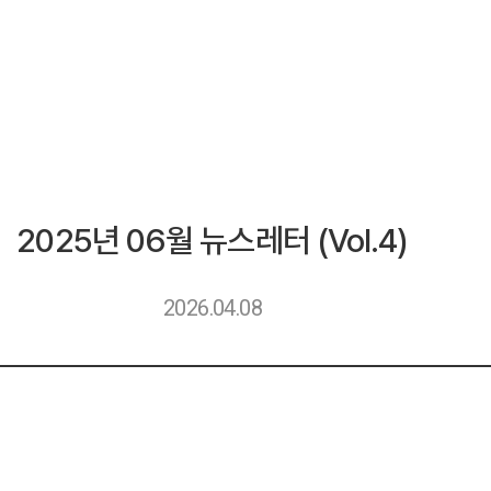
2025년 06월 뉴스레터 (Vol.4)
2026.04.08