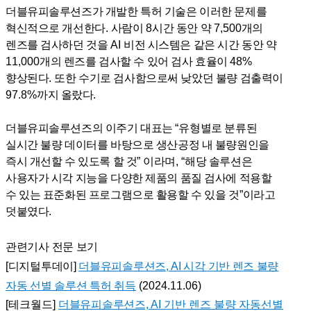
더블유피솔루션즈가 개발한 특허 기술은 이러한 문제를
혁신적으로 개선한다
.
사람이
8
시간 동안 약
7,500
개의
렌즈를 검사하던 것을
AI
비전 시스템은 같은 시간 동안 약
11,000
개의 렌즈를 검사할 수 있어 검사 효율이
48%
향상된다
.
또한 수기로 검사함으로써 낮았던 불량 검출력이
97.8%
까지 올랐다
.
더블유피솔루션즈의 이주기 대표는
“
유형별로 분류된
실시간 불량 데이터를 바탕으로 생산공정 내 불량원인을
즉시 개선할 수 있도록 할 것
”
이라며
, “
해당 솔루션은
사용자가 시각 지능을 다양한 제품의 품질 검사에 적용할
수 있는 표준화된 프로그램으로 활용할 수 있을 것
”
이라고
덧붙였다
.
관련기사 전문 보기
[디지털투데이]
더블유피솔루션즈,
AI 시각 기반 렌즈 불량
자동 선별 솔루션 특허 취득
(2024.11.06)
[테크월드]
더블유피솔루션즈, A
I 기반 렌즈 불량 자동선별