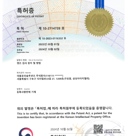
조선
건설
구축사례
고객지원
언론보도
사내소식
뉴스레터
다운로드
회사소개
CEO인사말
연혁
찾아오시는길
IR
공지사항