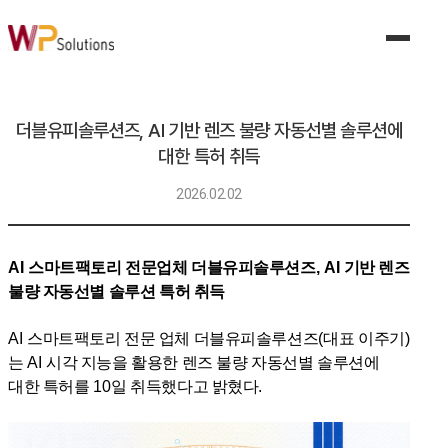
제품 및 서비스
제조 AI 솔루션
비전 품질 검사 AI 솔루션
품질이탈예측 AI 솔루션
더블유피솔루션즈, AI 기반 렌즈 불량 자동선별 솔루션에
수요예측 AI 솔루션
대한 특허 취득
공정조건 AI 솔루션
설비이상탐지 AI 솔루션
2026.02.02
산업안전 AI 솔루션
생성형 AI 솔루션
디지털트윈 솔루션
공동 협업 플랫폼 솔루션
AI
스마트팩토리 전문업체 더블유피솔루션즈
, AI
기반 렌즈
MES 솔루션
불량 자동선별 솔루션 특허 취득
AI
스마트팩토리 전문 업체 더블유피솔루션즈
(
대표 이주기
)
산업별 솔루션
는
AI
시각 지능을 활용한 렌즈 불량 자동선별 솔루션에
자동차 산업
대한 특허를
10
일 취득했다고 밝혔다
.
전기/전자
식품
기계/금속