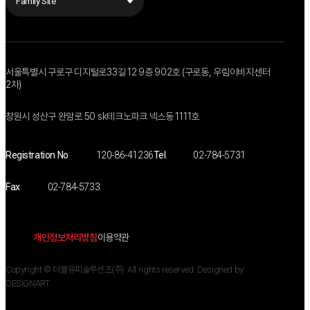
Family Site
Family Site 01
Family Site 02
서울특별시 구로구 디지털로33길 12 9층 902호 (구로동, 우림이비지센터
2차)
창원시 성산구 완암로 50 sk테크노파크 넥스동 1111호
Registration No
120-86-41236
Tel
02-784-5731
Fax
02-784-5733
개인정보처리방침
이용약관
Copyright © 더블유피솔루션즈(주). All rights reserved.
Designed by
DESIGNART