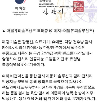
사업문의
사업문의
고객사
▲
더블유피솔루션즈 특허증 (
이미지
=
더블유피솔루션즈)
고객사
해당 기술은 광통신
,
의료기기
,
휴대폰
,
차량 전후방 감시
카메라
,
적외선 카메라 등 다양한 분야에서 필수적인
부품으로 사용되는 구경
2mm
급 광학 렌즈를 다각도에서
자회사
촬영하여 전처리 인공지능 모델을 거친 뒤 유형별
자회사
불량식별을 하는 기술이다
.
여타 비전머신을 통한 검사 자동화 솔루션과 달리 전처리
인공지능 모델을 통해 정확도를 올렸으며 검사하는
속도면에서도 우수하다
.
전자현미경을 이용해 수작업으로
하는 품질 검사는 육안 검사에 의존하여 병목 현상이 자주
발생하고
,
생산 효율 저하 및 휴먼 에러 등의 문제가 있었다
.